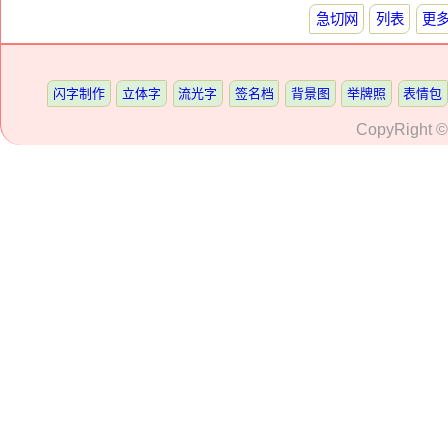
急切网
列表
更
闪字制作
立体字
流光字
签名档
背景图
举牌照
表情包
CopyRight 