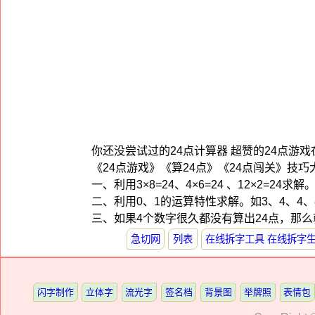
你还没尝试过的24点计算器 超赞的24点游
《24点游戏》《算24点》《24点闯关》技
一、利用3×8=24、4×6=24 、12×2=2
二、利用0、1的运算特性求解。如3、4、4、8可
三、如果4个数字很久都没有算出24点，那么
急切网
列表
在线拆字工具 在线拆字
闪字制作
立体字
流光字
签名档
背景图
举牌照
表情包