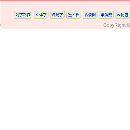
闪字制作
立体字
流光字
签名档
背景图
举牌照
表情包
CopyRight 