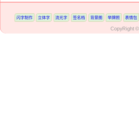
闪字制作
立体字
流光字
签名档
背景图
举牌照
表情包
CopyRight 