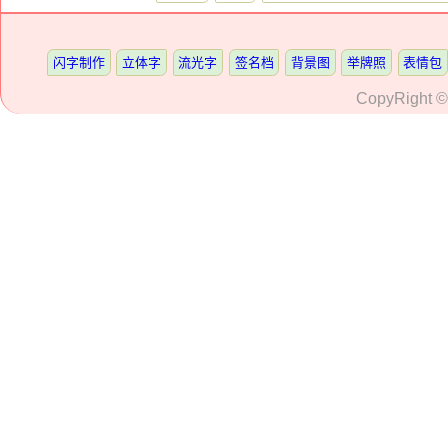
闪字制作
立体字
流光字
签名档
背景图
举牌照
表情包
CopyRight 