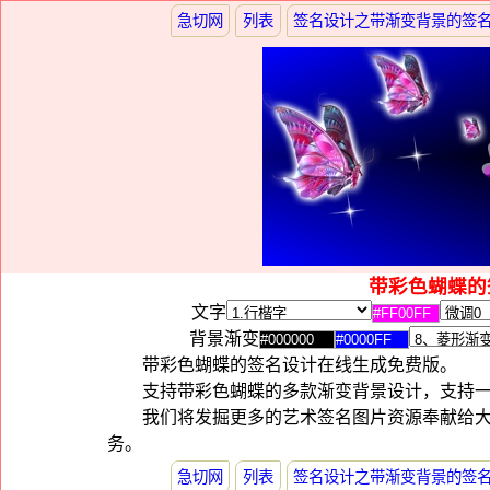
急切网
列表
签名设计之带渐变背景的签
带彩色蝴蝶的
文字
背景渐变
带彩色蝴蝶的签名设计在线生成免费版。
支持带彩色蝴蝶的多款渐变背景设计，支持
我们将发掘更多的艺术签名图片资源奉献给
务。
急切网
列表
签名设计之带渐变背景的签