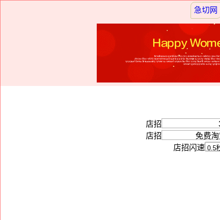
急切网
店招
店招
店招闪速