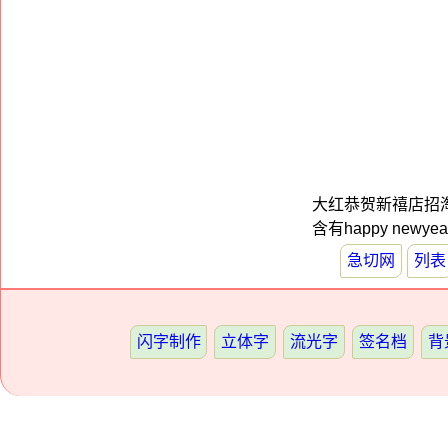
大红恭贺新禧店招
含有happy ne
急切网
列表
闪字制作
立体字
流光字
签名档
背