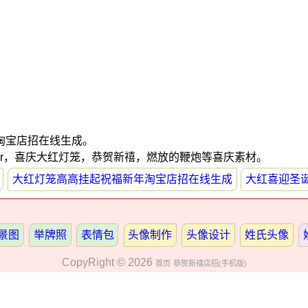
淘宝店招在线生成。
wyear，喜庆大红灯笼，恭贺新禧，燃放的鞭炮等喜庆素材。
大红灯笼高高挂起祝福新年淘宝店招在线生成
大红喜迎圣
景图
举牌照
表情包
头像制作
头像设计
姓氏头像
CopyRight © 2026
首页
恭贺新禧店招(手机版)