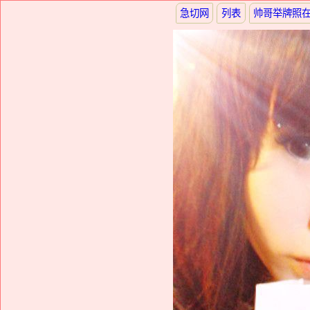
急切网
列表
帅哥举牌照