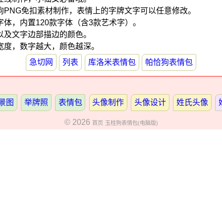
狗PNG免扣素材制作，表情上的字牌文字可以任意修改。
体，内置120款字体（含3款艺术字）。
以及文字边部描边的颜色。
宽度，数字越大，颜色越深。
急切网
列表
库洛米表情包
帕恰狗表情包
景图
举牌照
表情包
头像制作
头像设计
姓氏头像
© 2026
首页
玉桂狗表情包(电脑版)