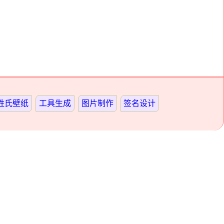
姓氏壁纸
工具生成
图片制作
签名设计