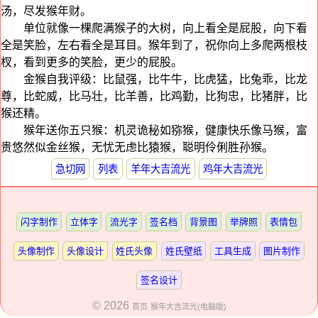
汤，尽发猴年财。
单位就像一棵爬满猴子的大树，向上看全是屁股，向下看
全是笑脸，左右看全是耳目。猴年到了，祝你向上多爬两根枝
杈，看到更多的笑脸，更少的屁股。
金猴自我评级：比鼠强，比牛牛，比虎猛，比兔乖，比龙
尊，比蛇威，比马壮，比羊善，比鸡勤，比狗忠，比猪胖，比
猴还精。
猴年送你五只猴：机灵诡秘如猕猴，健康快乐像马猴，富
贵悠然似金丝猴，无忧无虑比猿猴，聪明伶俐胜孙猴。
急切网
列表
羊年大吉流光
鸡年大吉流光
闪字制作
立体字
流光字
签名档
背景图
举牌照
表情包
头像制作
头像设计
姓氏头像
姓氏壁纸
工具生成
图片制作
签名设计
© 2026
首页
猴年大吉流光(电脑版)