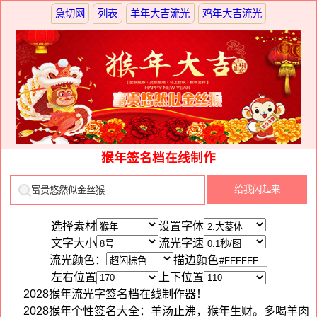
急切网
列表
羊年大吉流光
鸡年大吉流光
猴年签名档在线制作
选择素材
设置字体
文字大小
流光字速
流光颜色：
描边颜色
左右位置
上下位置
2028猴年流光字签名档在线制作器！
2028猴年个性签名大全：羊汤止沸，猴年生财。多喝羊肉