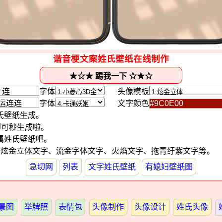
谐音梗文案姓氏壁纸在线制作
字体
头像模板
字体
文字颜色
氏壁纸生成。
即可秒生成啦。
属姓氏壁纸吧。
：炫金立体文字、流金字体文字、火焰文字、拖青纡紫文字等。
急切网
列表
文字姓氏壁纸
有媳妇壁纸图
景图
举牌照
表情包
头像制作
头像设计
姓氏头像