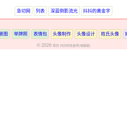
急切网
列表
深蓝倒影流光
抖抖的黄金字
景图
举牌照
表情包
头像制作
头像设计
姓氏头像
© 2026
首页
抖抖的炫金呼(电脑版)