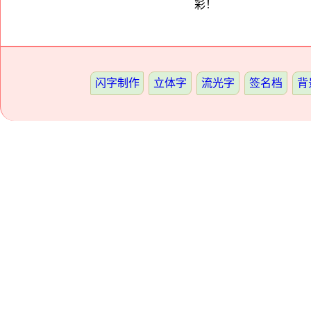
彩！
闪字制作
立体字
流光字
签名档
背