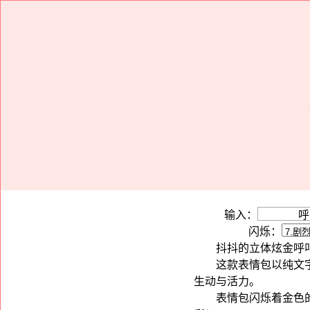
输入：
闪烁：
抖抖的立体炫金呼
这款表情包以纯文
生动与活力。
表情包闪烁着金色