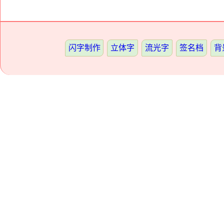
闪字制作
立体字
流光字
签名档
背