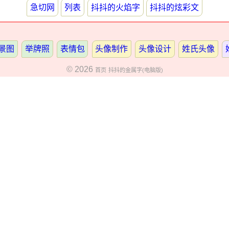
急切网
列表
抖抖的火焰字
抖抖的炫彩文
景图
举牌照
表情包
头像制作
头像设计
姓氏头像
© 2026
首页
抖抖的金属字(电脑版)