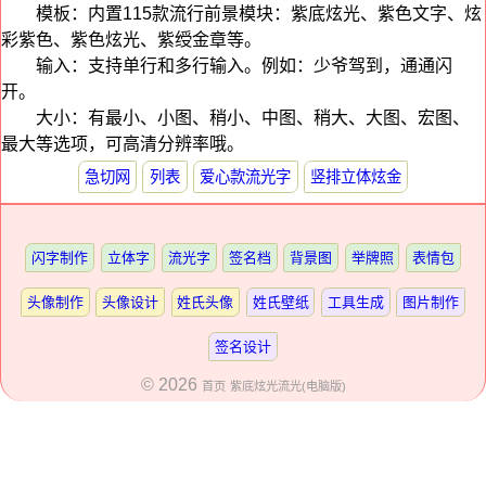
模板：内置115款流行前景模块：紫底炫光、紫色文字、炫
彩紫色、紫色炫光、紫绶金章等。
输入：支持单行和多行输入。例如：少爷驾到，通通闪
开。
大小：有最小、小图、稍小、中图、稍大、大图、宏图、
最大等选项，可高清分辨率哦。
急切网
列表
爱心款流光字
竖排立体炫金
闪字制作
立体字
流光字
签名档
背景图
举牌照
表情包
头像制作
头像设计
姓氏头像
姓氏壁纸
工具生成
图片制作
签名设计
© 2026
首页
紫底炫光流光(电脑版)