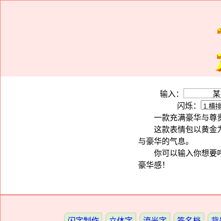
输入：
闪烁：
一款充满豪华与尊
这款表情包以黄金
与豪华的气息。
你可以输入你想要
豪华感！
闪字制作
立体字
流光字
签名档
背