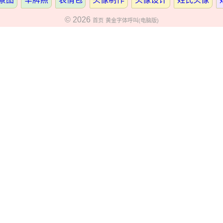
© 2026
首页
黄金字体呼叫(电脑版)