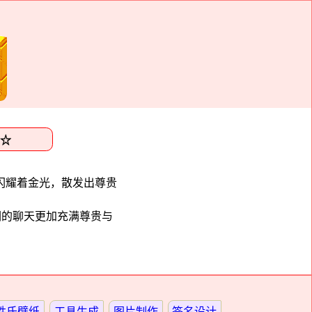
闪耀着金光，散发出尊贵
们的聊天更加充满尊贵与
姓氏壁纸
工具生成
图片制作
签名设计