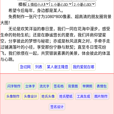
模板
希望今后每年，身边都是某人。
免费制作一张尺寸为1080*800像素、超高清的朋友圈背景
大图！
无论是欢笑洋溢的春日里，我们一同在花海中漫步，感受
生命的勃勃生机；还是在静谧悠长的夏夜，我们并肩仰望星
空，分享彼此的梦想与秘密；亦或是秋风送爽之时，手牵手走
过铺满落叶的小径，享受那份宁静与默契；直至冬日雪花纷
飞，我们依偎在一起，共赏银装素裹的美景，体会彼此的体温
与心跳。
急切网
列表
某人谢主隆恩
我的爱就在哪
闪字制作
立体字
流光字
签名档
背景图
举牌照
表情包
头像制作
头像设计
姓氏头像
姓氏壁纸
工具生成
图片制作
签名设计