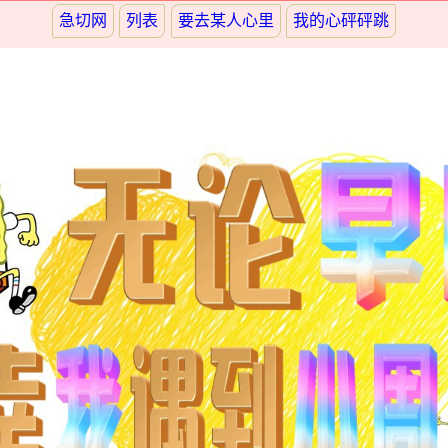
急切网
列表
要去某人心里
我的心砰砰跳