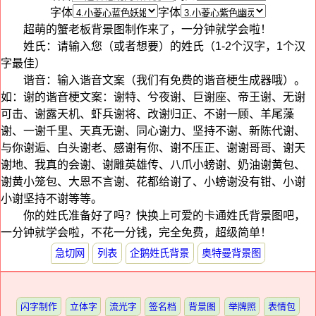
字体
字体
超萌的蟹老板背景图制作来了，一分钟就学会啦！
姓氏：请输入您（或者想要）的姓氏（1-2个汉字，1个汉
字最佳）
谐音：输入谐音文案（我们有免费的谐音梗生成器哦）。
如：谢的谐音梗文案：谢特、兮夜谢、巨谢座、帝王谢、无谢
可击、谢露天机、虾兵谢将、改谢归正、不谢一顾、羊尾藻
谢、一谢千里、天真无谢、同心谢力、坚持不谢、新陈代谢、
与你谢逅、白头谢老、感谢有你、谢不压正、谢谢哥哥、谢天
谢地、我真的会谢、谢雕英雄传、八爪小螃谢、奶油谢黄包、
谢黄小笼包、大恩不言谢、花都给谢了、小螃谢没有钳、小谢
小谢坚持不谢等等。
你的姓氏准备好了吗？快换上可爱的卡通姓氏背景图吧，
一分钟就学会啦，不花一分钱，完全免费，超级简单！
急切网
列表
企鹅姓氏背景
奥特曼背景图
闪字制作
立体字
流光字
签名档
背景图
举牌照
表情包