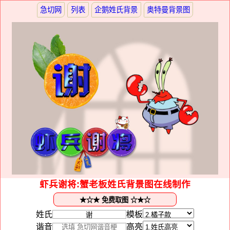
急切网
列表
企鹅姓氏背景
奥特曼背景图
虾兵谢将:蟹老板姓氏背景图在线制作
姓氏
模板
谐音
高亮