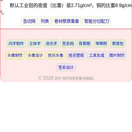
默认工业铝的密度（比重）是2.71g/cm³，铜的比重8.9g/cm
³。
急切网
列表
卷材壁厚重量
智能分切配刀
闪字制作
立体字
流光字
签名档
背景图
举牌照
表情包
头像制作
头像设计
姓氏头像
姓氏壁纸
工具生成
图片制作
签名设计
© 2026
首页
板材张数重量(电脑版)