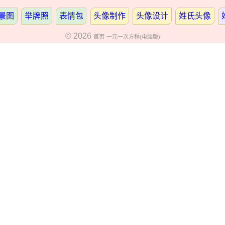
景图
举牌照
表情包
头像制作
头像设计
姓氏头像
© 2026
首页
一元一次方程(电脑版)