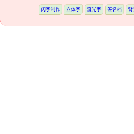
闪字制作
立体字
流光字
签名档
背