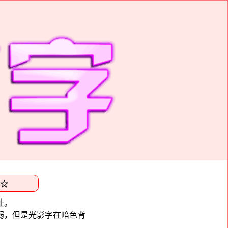
址。
弱，但是光影字在暗色背