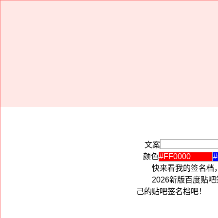
文案
颜色
快来看我的签名档
2026新版百度
己的贴吧签名档吧！