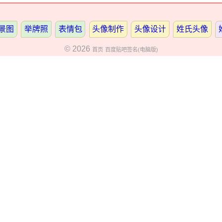
景图
举牌照
表情包
头像制作
头像设计
姓氏头像
© 2026
首页
百度贴吧签名(电脑版)