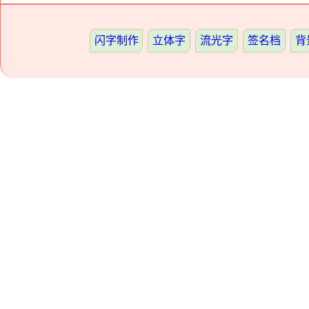
闪字制作
立体字
流光字
签名档
背