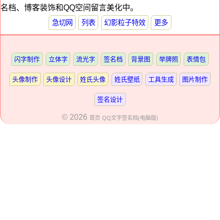
名档、博客装饰和QQ空间留言美化中。
急切网
列表
幻影粒子特效
更多
闪字制作
立体字
流光字
签名档
背景图
举牌照
表情包
头像制作
头像设计
姓氏头像
姓氏壁纸
工具生成
图片制作
签名设计
© 2026
首页
QQ文字签名档(电脑版)