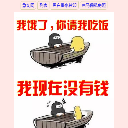
急切网
列表
黑白墨水控印
唐马儒私房照