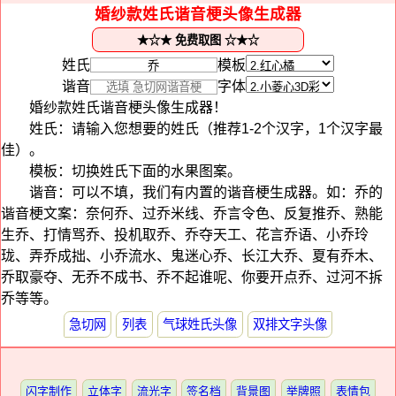
婚纱款姓氏谐音梗头像生成器
姓氏
模板
谐音
字体
婚纱款姓氏谐音梗头像生成器！
姓氏：请输入您想要的姓氏（推荐1-2个汉字，1个汉字最
佳）。
模板：切换姓氏下面的水果图案。
谐音：可以不填，我们有内置的谐音梗生成器。如：乔的
谐音梗文案：奈何乔、过乔米线、乔言令色、反复推乔、熟能
生乔、打情骂乔、投机取乔、乔夺天工、花言乔语、小乔玲
珑、弄乔成拙、小乔流水、鬼迷心乔、长江大乔、夏有乔木、
乔取豪夺、无乔不成书、乔不起谁呢、你要开点乔、过河不拆
乔等等。
急切网
列表
气球姓氏头像
双排文字头像
闪字制作
立体字
流光字
签名档
背景图
举牌照
表情包