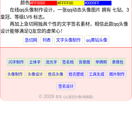
颜色
在线qq头像制作设计，一张qq动态头像图片 拥有 七钻、3
皇冠、等级LV6 标志。
再加上急切网独具个性的文字签名素材，相信此款qq头像
设计能够满足Q友您的虚荣心！
急切网
列表
文字头像制作
qq黄钻头像
闪字制作
立体字
流光字
签名档
背景图
举牌照
表情包
头像制作
头像设计
姓氏头像
姓氏壁纸
工具生成
图片制作
签名设计
© 2026
首页
QQ皇冠头像(电脑版)