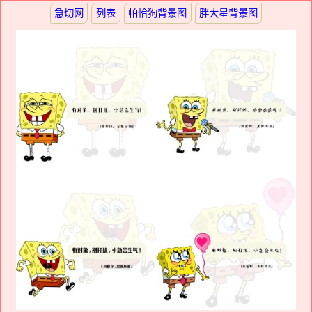
急切网
列表
帕恰狗背景图
胖大星背景图