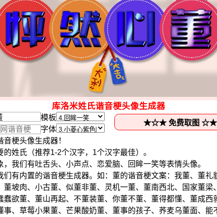
库洛米姓氏谐音梗头像生成器
模板
字体
谐音梗头像生成器！
的姓氏（推荐1-2个汉字，1个汉字最佳）。
象，我们有吐舌头、小声点、恋爱脑、回眸一笑等表情头像。
我们有内置的谐音梗生成器。如：董的谐音梗文案：我董、董礼
、董坡肉、小古董、似董非董、灵机一董、董南西北、国家董梁
蠢蠢欲董、董山再起、不董装董、你董不董、董得都懂、董成西
懂事、草莓小果董、芒果酸奶董、董事的孩子、荞麦乌董面、能