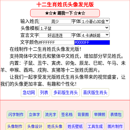
十二生肖姓氏头像发光版
输入姓氏
字体
头像模板
宣言文字
字体
文字颜色
在线制作十二生肖姓氏头像发光版！
支持简体中文姓氏和繁体中文姓氏，增加部分罕见姓氏。
内置：子鼠、丑牛、寅虎、卯兔、辰龙、巳蛇、午马、未
羊、申猴、酉鸡、戌狗、亥猪等十二张姓氏图片。
让我们一起享受发光版姓氏生肖头像带来的视觉盛宴，让
我们的头像更加丰富、有趣和个性化！
急切网
列表
多彩版生肖头
喜庆版生肖头
闪字制作
立体字
流光字
签名档
背景图
举牌照
表情包
头像制作
头像设计
姓氏头像
姓氏壁纸
工具生成
图片制作