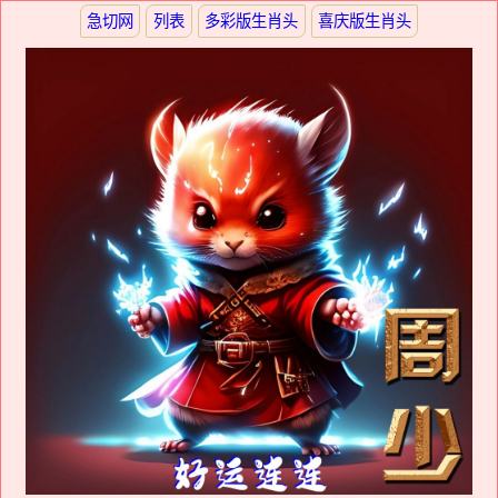
急切网
列表
多彩版生肖头
喜庆版生肖头