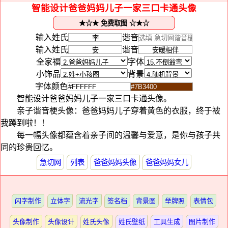
智能设计爸爸妈妈儿子一家三口卡通头像
输入姓氏
谐音
输入姓氏
谐音
全家福
字体
小饰品
背景
字体颜色
智能设计爸爸妈妈儿子一家三口卡通头像。
亲子谐音梗头像：爸爸妈妈儿子穿着黄色的衣服，终于被
我蹲到啦！！
每一幅头像都蕴含着亲子间的温馨与爱意，是你与孩子共
同的珍贵回忆。
急切网
列表
爸爸妈妈头像
爸爸妈妈女儿
闪字制作
立体字
流光字
签名档
背景图
举牌照
表情包
头像制作
头像设计
姓氏头像
姓氏壁纸
工具生成
图片制作