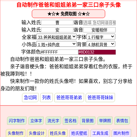
自动制作爸爸和姐姐弟弟一家三口亲子头像
输入姓氏
谐音
输入姓氏
谐音
全家福
字体
小饰品
背景
字体颜色
自动制作爸爸和姐姐弟弟一家三口亲子头像。
亲子谐音梗头像：爸爸和姐姐弟弟穿着红色的衣服，终于
被我蹲到啦！！
快来制作一款你的姓氏头像吧！如果喜欢，别忘了分享给
身边的朋友们哦！
急切网
列表
爸爸哥哥弟弟
爸爸哥哥妹妹
闪字制作
立体字
流光字
签名档
背景图
举牌照
表情包
头像制作
头像设计
姓氏头像
姓氏壁纸
工具生成
图片制作