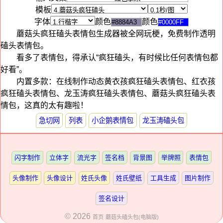
模板
字体
颜色
颜色
蘑菇头疯狂磕头表情包生成器被全网玩梗，免费制作透明
磕头表情包。
看多了表情包，得承认“疯狂磕头，有时候比任何表情包都
好看”。
内置多款：在线制作动态黄衣孩疯狂磕头表情包、红衣孩
疯狂磕头表情包、龙玉涛疯狂磕头表情包、蘑菇头疯狂磕头表
情包，这真的太有趣啦！
急切网
列表
小企鹅表情包
龙玉涛磕头包
闪字制作
立体字
流光字
签名档
背景图
举牌照
表情包
头像制作
头像设计
姓氏头像
姓氏壁纸
工具生成
图片制作
签名设计
© 2026
首页
蘑菇头磕头包(电脑版)