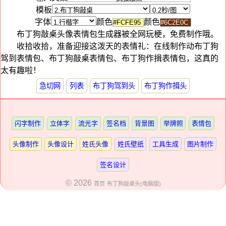
模板
字体
颜色
颜色
布丁狗敲桌头像表情包生成器被全网玩梗，免费制作哦。
收拾收拾，准备迎接这泼天的表情礼：在线制作动布丁狗
驾到表情包、布丁狗敲桌表情包、布丁狗作揖表情包，这真的
太有趣啦！
急切网
列表
布丁狗驾到头
布丁狗作揖头
闪字制作
立体字
流光字
签名档
背景图
举牌照
表情包
头像制作
头像设计
姓氏头像
姓氏壁纸
工具生成
图片制作
签名设计
© 2026
首页
布丁狗敲桌头(电脑版)