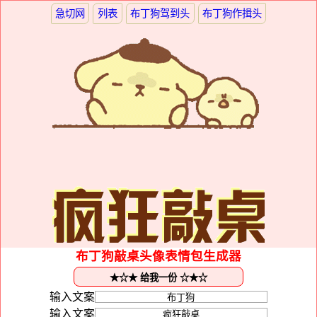
急切网
列表
布丁狗驾到头
布丁狗作揖头
布丁狗敲桌头像表情包生成器
输入文案
输入文案