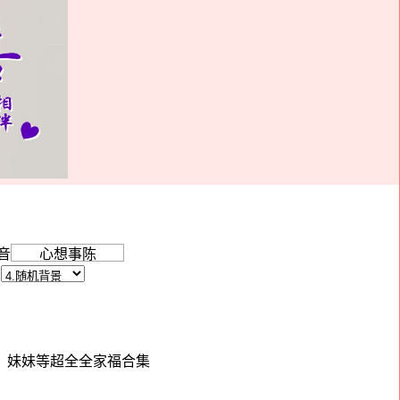
音
景
、妹妹等超全全家福合集