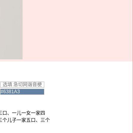
音
色
三口、一儿一女一家四
三个儿子一家五口、三个