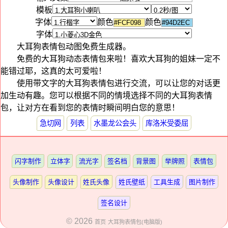
模板
字体
颜色
颜色
字体
大耳狗表情包动图免费生成器。
免费的大耳狗动态表情包来啦！喜欢大耳狗的姐妹一定不
能错过耶，这真的太可爱啦！
使用带文字的大耳狗表情包进行交流，可以让您的对话更
加生动有趣。您可以根据不同的情境选择不同的大耳狗表情
包，让对方在看到您的表情时瞬间明白您的意思！
急切网
列表
水墨龙公会头
库洛米受委屈
闪字制作
立体字
流光字
签名档
背景图
举牌照
表情包
头像制作
头像设计
姓氏头像
姓氏壁纸
工具生成
图片制作
签名设计
© 2026
首页
大耳狗表情包(电脑版)