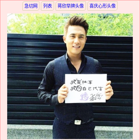
急切网
列表
蒋欣举牌头像
喜庆心形头像