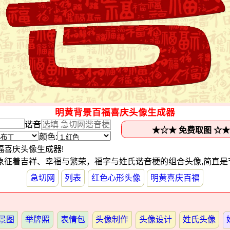
明黄背景百福喜庆头像生成器
谐音
颜色:
福喜庆头像生成器!
象征着吉祥、幸福与繁荣，福字与姓氏谐音梗的组合头像,简直是
急切网
列表
红色心形头像
明黄喜庆百福
景图
举牌照
表情包
头像制作
头像设计
姓氏头像