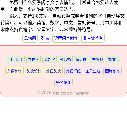
免费制作恋爱季闪字文字表情包，非常适合恋爱达人使
用，自此做一个超酷超靓的恋爱达人。
输入：支持1-8文字，自动转换成竖着排列的字（自动竖文
转换）。可以输入英语、数字、中文、常规符号，其中黑体和
宋体支持真笔字、火星文字、非常规特殊符号。
急切网
列表
透明闪字制作
非主流签名
闪字制作
立体字
流光字
签名档
背景图
举牌照
表情包
头像制作
头像设计
姓氏头像
姓氏壁纸
工具生成
图片制作
签名设计
© 2026
首页
恋爱季表情包(电脑版)