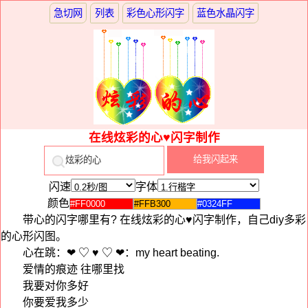
急切网
列表
彩色心形闪字
蓝色水晶闪字
在线炫彩的心♥闪字制作
闪速
字体
颜色
带心的闪字哪里有? 在线炫彩的心♥闪字制作，自己diy多彩
的心形闪图。
心在跳：❤ ♡ ♥ ♡ ❤：my heart beating.
爱情的痕迹 往哪里找
我要对你多好
你要爱我多少