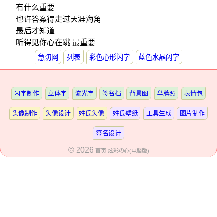
有什么重要
也许答案得走过天涯海角
最后才知道
听得见你心在跳 最重要
急切网
列表
彩色心形闪字
蓝色水晶闪字
闪字制作
立体字
流光字
签名档
背景图
举牌照
表情包
头像制作
头像设计
姓氏头像
姓氏壁纸
工具生成
图片制作
签名设计
© 2026
首页
炫彩の心(电脑版)