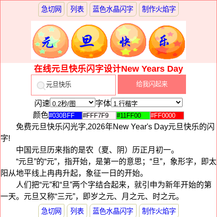
急切网
列表
蓝色水晶闪字
制作火焰字
在线元旦快乐闪字设计New Years Day
闪速
字体
颜色
免费元旦快乐闪光字,2026年New Year's Day元旦快乐的闪
字!
中国元旦历来指的是农（夏、阴）历正月初一。
“元旦”的“元”，指开始，是第一的意思；“旦”，象形字，即太
阳从地平线上冉冉升起，象征一日的开始。
人们把“元”和“旦”两个字结合起来，就引申为新年开始的第
一天。元旦又称“三元”，即岁之元、月之元、时之元。
急切网
列表
蓝色水晶闪字
制作火焰字