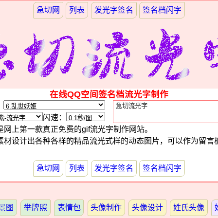
急切网
列表
发光字签名
签名档闪字
在线QQ空间签名档流光字制作
：
闪速：
网上第一款真正免费的gif流光字制作网站。
素材设计出各种各样的精品流光式样的动态图片，可以作为留言
急切网
列表
发光字签名
签名档闪字
景图
举牌照
表情包
头像制作
头像设计
姓氏头像