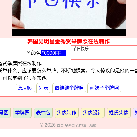
韩国男明星金秀贤举牌照在线制作
颜色
秀贤举牌照在线制作！
长举什么、应该要怎么举牌，不断地探索。令人惊叹的是他的一
，可以学到了很多东西。
急切网
列表
谭维维举牌照
萌妹子举牌照
景图
举牌照
表情包
头像制作
头像设计
姓氏头像
© 2026
首页
金秀贤举牌照(电脑版)