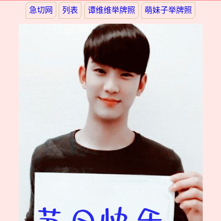
急切网
列表
谭维维举牌照
萌妹子举牌照