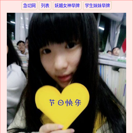
急切网
列表
妩媚女神举牌
学生妹妹举牌