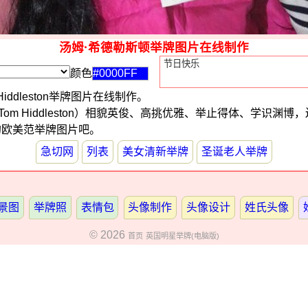
汤姆·希德勒斯顿举牌图片在线制作
颜色
iddleston举牌图片在线制作。
om Hiddleston）相貌英俊、高挑优雅、举止得体、学识渊博
的欧美范举牌图片吧。
急切网
列表
美女清新举牌
圣诞老人举牌
景图
举牌照
表情包
头像制作
头像设计
姓氏头像
© 2026
首页
英国明星举牌(电脑版)