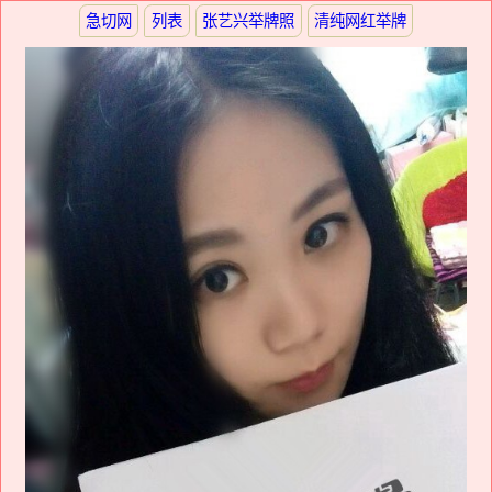
急切网
列表
张艺兴举牌照
清纯网红举牌