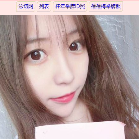
急切网
列表
杍年举牌ID照
蓓蓓梅举牌照