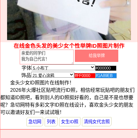
在线金色头发的美少女个性举牌ID照图片制作
字体
饰品
金头少女ID照图片在线制作！
2026年火爆社区贴吧流行ID照，相信经常玩贴吧的朋友们
都知道ID照吧，看到别人的ID照挺好看的，自己是不是也想要
呢？急切网特有多彩文字ID照在线设计，喜欢金头少女的朋友
可以邀请好友们一来试试哦！
急切网
列表
女生ID照
清纯女代言照