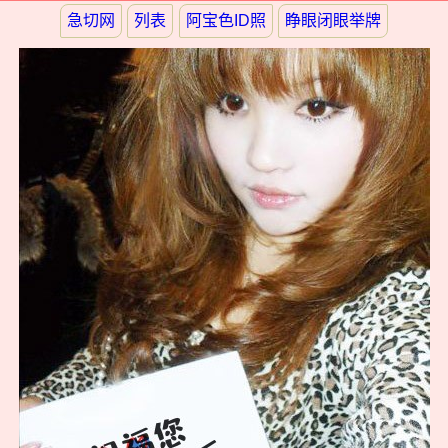
急切网
列表
阿宝色ID照
睁眼闭眼举牌