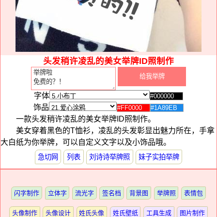
头发稍许凌乱的美女举牌ID照制作
字体
饰品
一款头发稍许凌乱的美女举牌ID照制作。
美女穿着黑色的T恤衫，凌乱的头发彰显出魅力所在，手拿
大白纸为你举牌，可以自定义文字以及小饰品哦。
急切网
列表
刘诗诗举牌照
妹子实拍举牌
闪字制作
立体字
流光字
签名档
背景图
举牌照
表情包
头像制作
头像设计
姓氏头像
姓氏壁纸
工具生成
图片制作